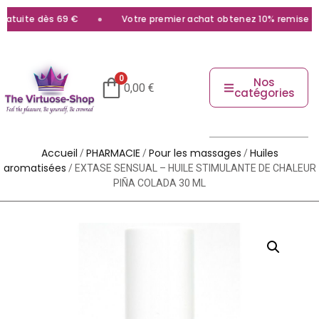
tuite dès 69 €
Votre premier achat obtenez 10% remise avec
0
Nos
0,00
€
catégories
Accueil
PHARMACIE
Pour les massages
Huiles
/
/
/
aromatisées
/ EXTASE SENSUAL – HUILE STIMULANTE DE CHALEUR
PIÑA COLADA 30 ML