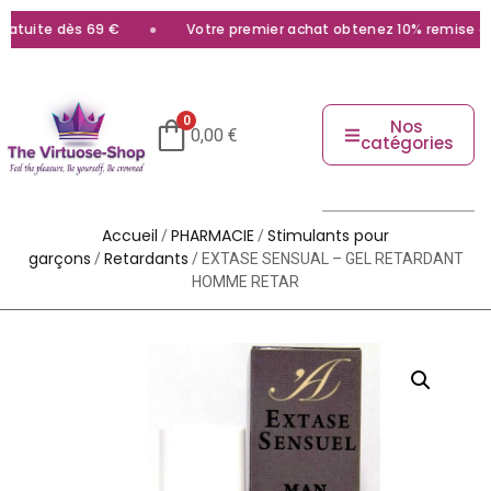
tuite dès 69 €
Votre premier achat obtenez 10% remise avec
0
Nos
0,00
€
catégories
Accueil
PHARMACIE
Stimulants pour
/
/
garçons
Retardants
/
/ EXTASE SENSUAL – GEL RETARDANT
HOMME RETAR