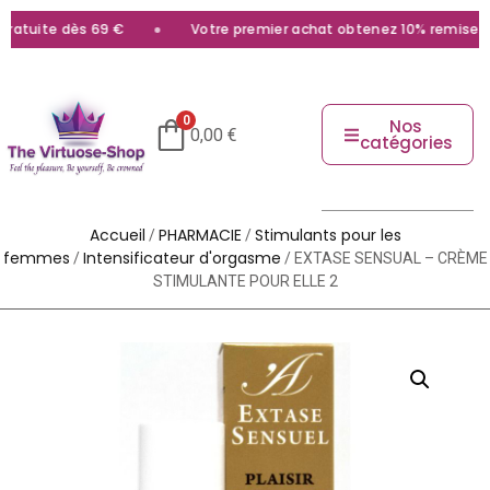
ratuite dès 69 €
Votre premier achat obtenez 10% remise ave
0
Nos
0,00
€
catégories
Accueil
PHARMACIE
Stimulants pour les
/
/
femmes
Intensificateur d'orgasme
/
/ EXTASE SENSUAL – CRÈME
STIMULANTE POUR ELLE 2