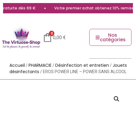
ratuite dès 69 €
Votre premier achat obtenez 10% remise av
0
Nos
0,00
€
catégories
Accueil
PHARMACIE
Désinfection et entretien
Jouets
/
/
/
désinfectants
/ EROS POWER LINE – POWER SANS ALCOOL