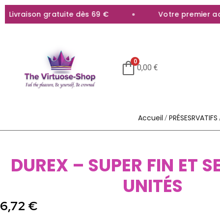
ivraison gratuite dès 69 €
Votre premier achat
0
0,00
€
Accueil
PRÉSESRVATIFS
/
DUREX – SUPER FIN ET S
UNITÉS
6,72
€