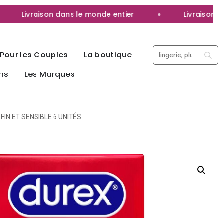
Livraison dans le monde entier
Livraison 100
Pour les Couples
La boutique
ns
Les Marques
FIN ET SENSIBLE 6 UNITÉS