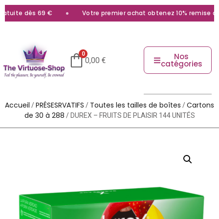
tuite dès 69 €
Votre premier achat obtenez 10% remise avec
0
Nos
0,00
€
catégories
Accueil
PRÉSESRVATIFS
Toutes les tailles de boîtes
Cartons
/
/
/
de 30 à 288
/ DUREX – FRUITS DE PLAISIR 144 UNITÉS