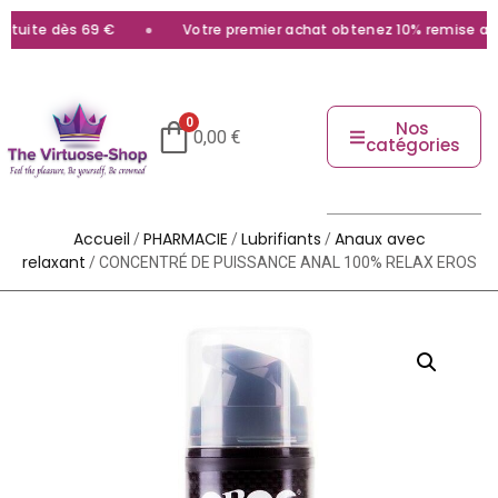
tuite dès 69 €
Votre premier achat obtenez 10% remise avec 
0
Nos
0,00
€
catégories
Accueil
PHARMACIE
Lubrifiants
Anaux avec
/
/
/
relaxant
/ CONCENTRÉ DE PUISSANCE ANAL 100% RELAX EROS