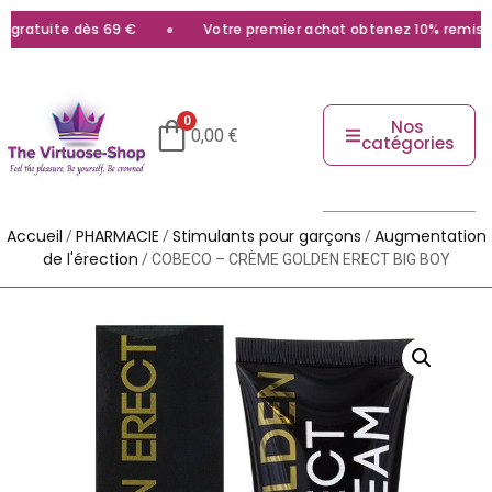
gratuite dès 69 €
Votre premier achat obtenez 10% remise av
0
Nos
0,00
€
catégories
Accueil
PHARMACIE
Stimulants pour garçons
Augmentation
/
/
/
de l'érection
/ COBECO – CRÈME GOLDEN ERECT BIG BOY