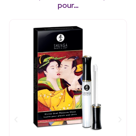
pour…
E