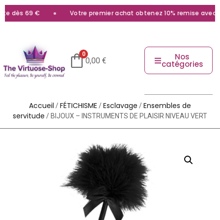
e dès 69 €
Votre premier achat obtenez 10% remise avec le 
0
Nos
0,00
€
catégories
Accueil
FÉTICHISME
Esclavage
Ensembles de
/
/
/
servitude
/ BIJOUX – INSTRUMENTS DE PLAISIR NIVEAU VERT