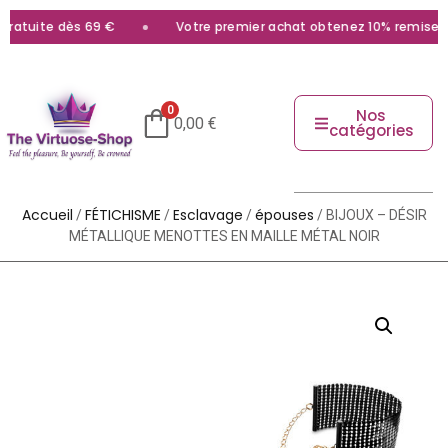
ratuite dès 69 €
Votre premier achat obtenez 10% remise ave
0
Nos
0,00
€
catégories
Accueil
FÉTICHISME
Esclavage
épouses
/
/
/
/ BIJOUX – DÉSIR
MÉTALLIQUE MENOTTES EN MAILLE MÉTAL NOIR