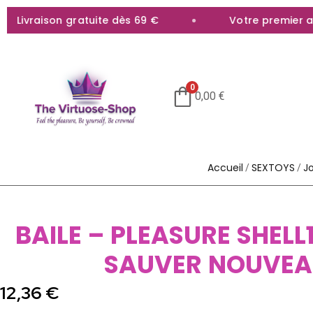
Livraison gratuite dès 69 €
Votre premier acha
0
0,00
€
Accueil
SEXTOYS
J
/
/
BAILE – PLEASURE SHELL
SAUVER NOUVE
12,36
€