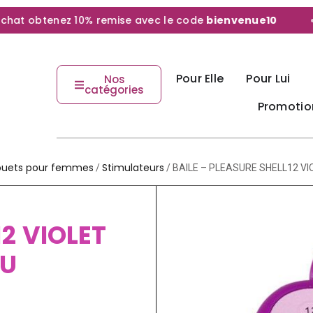
t obtenez 10% remise avec le code
bienvenue10
Pour Elle
Pour Lui
Nos
catégories
Promotio
ouets pour femmes
Stimulateurs
/
/ BAILE – PLEASURE SHELL12 V
12 VIOLET
AU