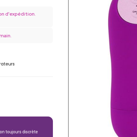
on d'expédition.
main.
rateurs
son toujours discrète