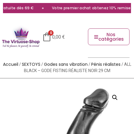
atuite dès 69 €
Votre premier achat obtenez 10% remise ave
0
Nos
0,00
€
catégories
Accueil
SEXTOYS
Godes sans vibration
Pénis réalistes
/
/
/
/ ALL
BLACK – GODE FISTING RÉALISTE NOIR 29 CM