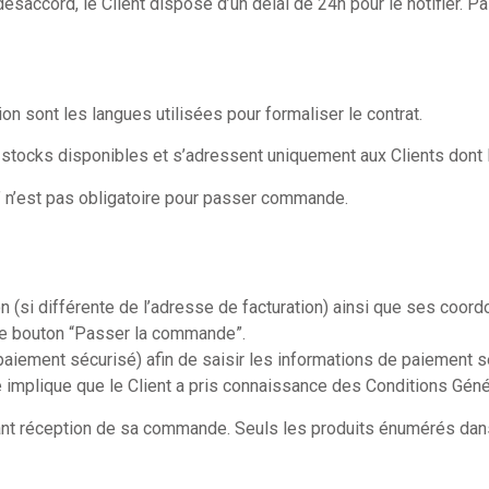
ésaccord, le Client dispose d’un délai de 24h pour le notifier. Pa
ion sont les langues utilisées pour formaliser le contrat.
es stocks disponibles et s’adressent uniquement aux Clients dont 
” n’est pas obligatoire pour passer commande.
on (si différente de l’adresse de facturation) ainsi que ses coor
 le bouton “Passer la commande”.
paiement sécurisé) afin de saisir les informations de paiement
e implique que le Client a pris connaissance des Conditions Génér
t réception de sa commande. Seuls les produits énumérés dans l